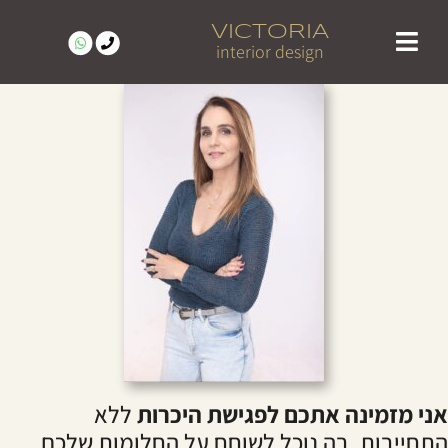
VICTORIA
interior design
פרויקטים נבחרים | עיצוב פנים בצפון – ויקטוריה בן טל
אני מזמינה אתכם לפגישת היכרות
ללא
התחייבות, בה נוכל לשוחח על החלומות שלכם