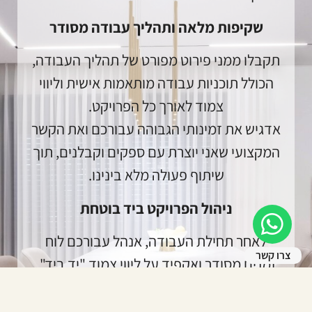
שקיפות מלאה ותהליך עבודה מסודר
תקבלו ממני פירוט מפורט של תהליך העבודה,
הכולל תוכניות עבודה מותאמות אישית וליווי
צמוד לאורך כל הפרויקט.
אדגיש את זמינותי הגבוהה עבורכם ואת הקשר
המקצועי שאני יוצרת עם ספקים וקבלנים, תוך
שיתוף פעולה מלא בינינו.
ניהול הפרויקט ביד בוטחת
לאחר תחילת העבודה, אנהל עבורכם לוח
צרו קשר
זמנים מסודר ואקפיד על ליווי צמוד "יד ביד".
הניסיון והמקצועיות שלי יבטיחו ביצוע מושלם
של התכנון, תוך הקפדה על הפרטים הקטנים