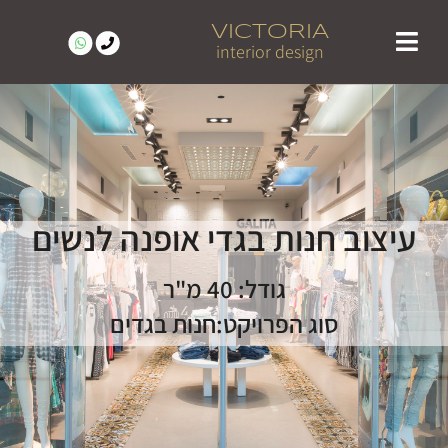
VICTORIA
interior design
מעצבת פנים מומלצת בצפון | ויקטוריה בן טל
פרויקטים נבחרים | עיצוב פנים בצפון – ויקטוריה בן טל
לקוחות ממליצים
עיצוב חנות בגדי אופנה לנשים
גודל: 40 מ"ר
סוג הפרויקט:חנות בגדים