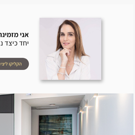
אני מזמינה
יחד כיצד ני
הקליקו ליציר