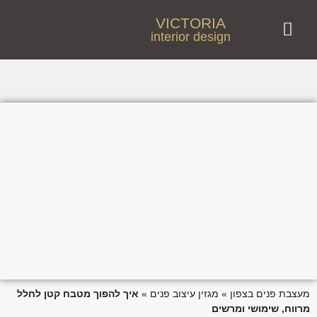
VICTORIA
interior design
מעצבת פנים מומלצת בצפון | ויקטוריה בן טל
פרויקטים נבחרים | עיצוב פנים בצפון – ויקטוריה בן טל
לקוחות ממליצים
מעצבת פנים בצפון
»
מגזין עיצוב פנים
»
איך להפוך מטבח קטן לחלל
מרווח, שימושי ומרשים